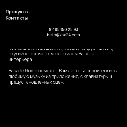
Продукты
Контакты
Музыка.
8 495 150 25 93
hello@knx24.com
Аудиосистема Basalte (для установки в
нескольких помещениях) гармонизирует музыку
студийного качества со стилем Вашего
интерьера.
Basalte Home поможет Вам легко воспроизводить
любимую музыку из приложения, с клавиатуры и
предустановленных сцен.