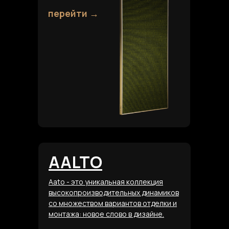
105120, Москва г. улица Радио д 10, стр 3, 3 этаж, кабинет 303
перейти →
ПРОДУКТЫ
Управление
Музыка
Дверная коммуникация
IPad станции
Розетки и светильники
Датчики движения
ГЛАВНАЯ СТРАНИЦА
AALTO
Ко
нтакты
Aato - это уникальная коллекция
высокопроизводительных динамиков
со множеством вариантов отделки и
монтажа: новое слово в дизайне.